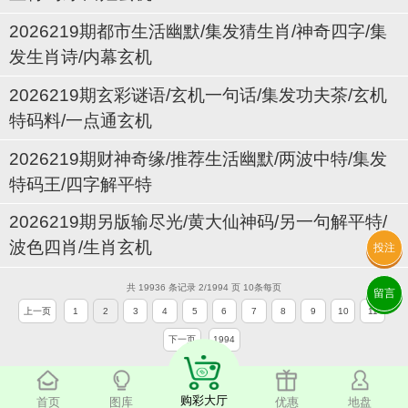
2026219期都市生活幽默/集发猜生肖/神奇四字/集
发生肖诗/内幕玄机
2026219期玄彩谜语/玄机一句话/集发功夫茶/玄机
特码料/一点通玄机
2026219期财神奇缘/推荐生活幽默/两波中特/集发
特码王/四字解平特
2026219期另版输尽光/黄大仙神码/另一句解平特/
波色四肖/生肖玄机
投注
共 19936 条记录 2/1994 页 10条每页
留言
上一页
1
2
3
4
5
6
7
8
9
10
11
下一页
1994
购彩大厅
首页
图库
优惠
地盘