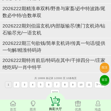
2026222期精淮单双料/野兽与家畜/必中特波路/尾
数必中特/合数单双
2026222期刘伯温玄机/内部版输尽/澳门玄机诗/钻
石输尽光/一语玄机
2026222期三句欲钱/简单玄机诗/传真一句话/提供
一句解/精淮特码诗
2026222期特肖前后/特码在其中/干掉四分一/庄家
绝吃码/一肖中特平
投注
共 19999 条记录 1/2000 页 10条每页
留言
1
2
3
4
5
6
7
8
9
10
11
下一页
2000
购彩大厅
首页
图库
优惠
地盘