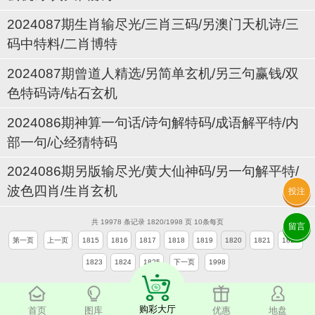
2024087期生肖输尽光/三肖三码/另澳门天机诗/三
码中特料/二肖博特
2024087期曾道人精选/另简单玄机/另三句赢钱/双
色特码诗/钻石玄机
2024086期神算一句话/诗句解特码/成语解平特/内
部一句/心经猜特码
2024086期另版输尽光/黄大仙神码/另一句解平特/
波色四肖/生肖玄机
投注
共 19978 条记录 1820/1998 页 10条每页
留言
第一页
上一页
1815
1816
1817
1818
1819
1820
1821
1822
1823
1824
1825
下一页
1998
购彩大厅
首页
图库
优惠
地盘