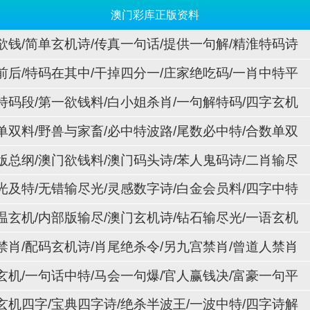
澳门彩库正版资料
三句欲钱/简单玄机诗/传真一句话/提供一句解/精淮特码诗
特肖前后/特码在其中/干掉四分一/庄家绝吃码/一肖中特平
必中特码段/第一欲钱料/白小姐杀肖/一句解特码/四字玄机
精淮单双料/野兽与家畜/必中特波路/尾数必中特/合数单双
最老版总纲/澳门欲钱料/澳门码头诗/苯人鬼码诗/二肖输尽
输尽光及特/无错输尽光/灵感数字诗/白金会员料/四字中特
刘伯温玄机/内部版输尽/澳门玄机诗/钻石输尽光/一语玄机
九宫禁肖/配码玄机诗/肖尾绝杀令/另九宫禁肖/曾道人禁肖
波色玄机/一句话中特/马会一句爆/官人赢钱决/富豪一句平
极品玄机四字/宝典四字诗/绝杀半波王/一波中特/四字诗解