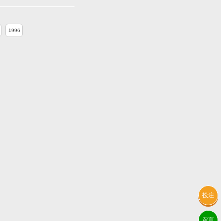
1996
投注
留言