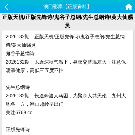
澳门彩库【正版资料】
正版天机/正版先锋诗/鬼谷子总纲/先生总纲诗/黄大仙赐
灵
2026132期：正版天机/正版先锋诗/鬼谷子总纲/先生总纲
诗/黄大仙赐灵
鬼谷子总纲诗
2026132期：以近深秋气温下，昼夜交替温差大；注意保
暖添健康，高低三五度不怕
先生总纲诗
2026132期：长途奔波人马困，为聚亲人共天伦；九州大
地各一方，翻山越岭早出门
关注6768.cc
正版先锋诗