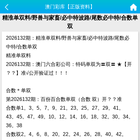
澳门彩库【正版资料】
精淮单双料/野兽与家畜/必中特波路/尾数必中特/合数单
双
2026132期：精淮单双料/野兽与家畜/必中特波路/尾数必
中特/合数单双
精准单双料
2026132期：澳门六合彩公司：特码单双为〓双〓 ★【开
？？】准√公开验证过！！！
合数＊单双
第2026132期：百份百合数单双（合数 双）开？？准
合数单1。3。5。7。9。21。23。25。27。29。41。
43。45。47。49。10。12。14。16。18。32。30。34。
36。38
合数双2。4。6。8。20。22。24。26。28。40。42。