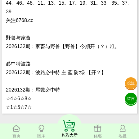
44。46。48。11。13。15。17。19。31。33。35。37。
39
关注6768.cc
野兽与家畜
2026132期：家畜与野兽【野兽】今期开（？）准。
必中特波路
2026132期：波路必中特 主:蓝 防:绿 【开？】
投注
2026132期：尾数必中特
☆4☆6☆8☆
留言
☆1☆5☆7☆
购彩大厅
首页
图库
优惠
地盘